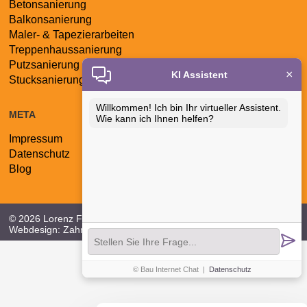
Betonsanierung
überspringen
Balkonsanierung
Maler- & Tapezierarbeiten
Treppenhaussanierung
Putzsanierung
×
KI Assistent
Stucksanierung
Willkommen! Ich bin Ihr virtueller Assistent.
META
Wie kann ich Ihnen helfen?
Impressum
Navigation
Datenschutz
überspringen
Blog
© 2026 Lorenz Fassaden - & Balkonsanierung GmbH |
Webdesign:
Zahn Internet Consult
© Bau Internet Chat
|
Datenschutz