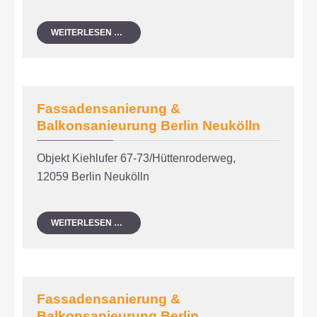
DENKMALPFLEGE
WEITERLESEN …
BERLIN
MOABIT
Fassadensanierung &
Balkonsanieurung Berlin Neukölln
Objekt Kiehlufer 67-73/Hüttenroderweg,
12059 Berlin Neukölln
FASSADENSANIERUNG
WEITERLESEN …
&
BALKONSANIEURUNG
BERLIN
NEUKÖLLN
Fassadensanierung &
Balkonsanieurung Berlin