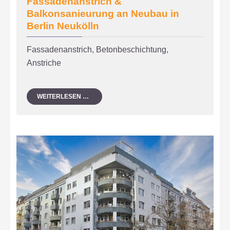
Fassadenanstrich &
Balkonsanieurung an Neubau in
Berlin Neukölln
Fassadenanstrich, Betonbeschichtung,
Anstriche
FASSADENANSTRICH
WEITERLESEN …
&
BALKONSANIEURUNG
AN
NEUBAU
IN
BERLIN
NEUKÖLLN