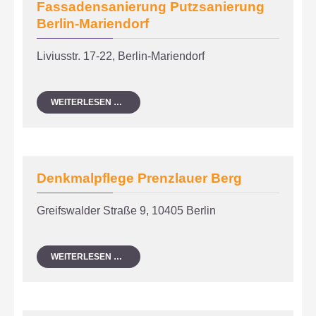
Fassadensanierung Putzsanierung
Berlin-Mariendorf
Liviusstr. 17-22, Berlin-Mariendorf
FASSADENSANIERUNG
WEITERLESEN …
PUTZSANIERUNG
BERLIN-
MARIENDORF
Denkmalpflege Prenzlauer Berg
Greifswalder Straße 9, 10405 Berlin
DENKMALPFLEGE
WEITERLESEN …
PRENZLAUER
BERG