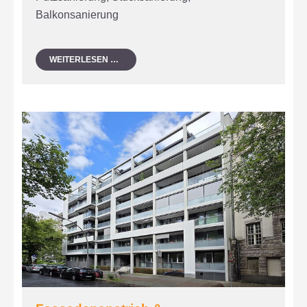
Balkonsanierung
SANIERUNG
WEITERLESEN …
STUCKFASSADE
&
BALKONSANIEURUNG
IN
BERLIN
CHARLOTTENBURG