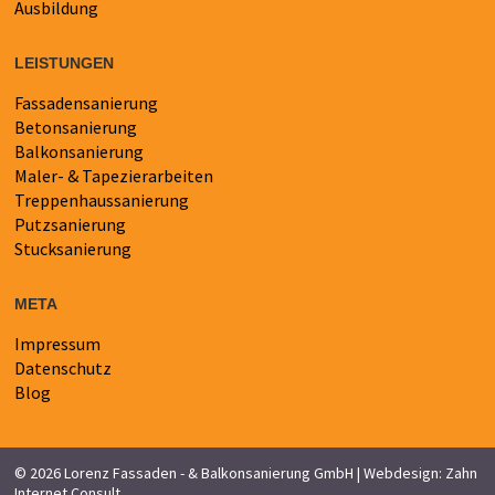
Ausbildung
LEISTUNGEN
Fassadensanierung
Navigation
Betonsanierung
überspringen
Balkonsanierung
Maler- & Tapezierarbeiten
Treppenhaussanierung
Putzsanierung
Stucksanierung
META
Impressum
Navigation
Datenschutz
überspringen
Blog
© 2026 Lorenz Fassaden - & Balkonsanierung GmbH | Webdesign:
Zahn
Internet Consult