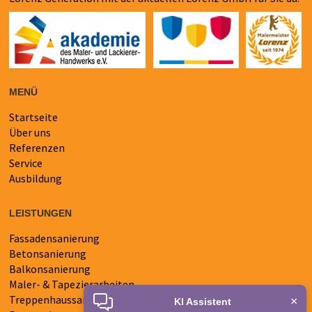
MENÜ
Startseite
Navigation
Über uns
überspringen
Referenzen
Service
Ausbildung
LEISTUNGEN
Fassadensanierung
Navigation
Betonsanierung
überspringen
Balkonsanierung
Maler- & Tapezierarbeiten
Treppenhaussanierung
×
KI Assistent